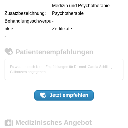
Medizin und Psychotherapie
Zusatzbezeichnung:
Psychotherapie
Behandlungsschwerpu
-
nkte:
Zertifikate:
-
Patientenempfehlungen
Es wurden noch keine Empfehlungen für Dr. med. Carola Schilling-
Gillhausen abgegeben.
Jetzt
empfehlen
Medizinisches Angebot