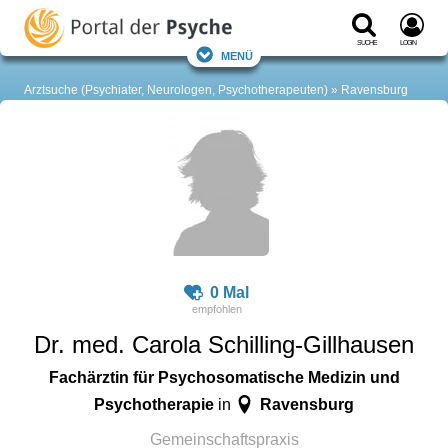
Suche
Login
Menü
Arztsuche (Psychiater, Neurologen, Psychotherapeuten)
Ravensburg
0 Mal
Dr. med. Carola Schilling-Gillhausen
Fachärztin für Psychosomatische Medizin und
Psychotherapie
Ravensburg
in
Gemeinschaftspraxis