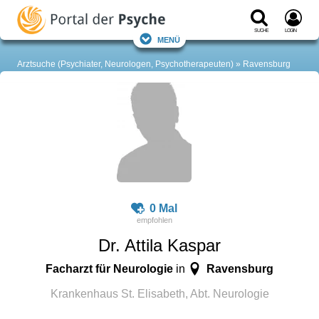
Suche
Login
Menü
Arztsuche (Psychiater, Neurologen, Psychotherapeuten)
Ravensburg
0 Mal
Dr. Attila Kaspar
Facharzt für Neurologie
Ravensburg
in
Krankenhaus St. Elisabeth, Abt. Neurologie