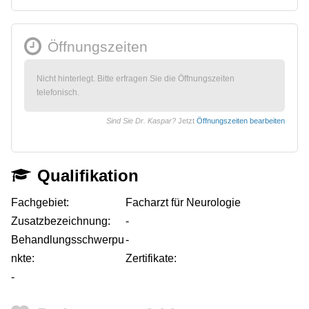
Öffnungszeiten
Nicht hinterlegt. Bitte erfragen Sie die Öffnungszeiten
telefonisch.
Sind Sie Dr. Kaspar?
Jetzt
Öffnungszeiten bearbeiten
Qualifikation
Fachgebiet:
Facharzt für Neurologie
Zusatzbezeichnung:
-
Behandlungsschwerpu
-
nkte:
Zertifikate:
-