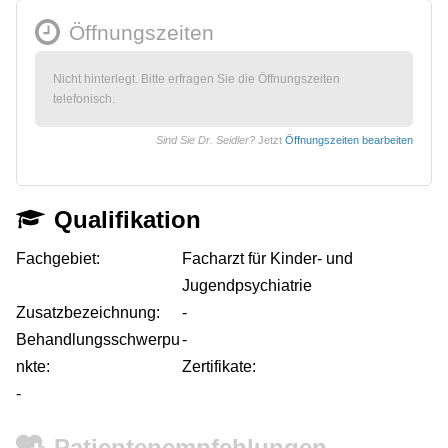
Öffnungszeiten
Nicht hinterlegt. Bitte erfragen Sie die Öffnungszeiten
telefonisch.
Sind Sie Dr. Seidler?
Jetzt
Öffnungszeiten bearbeiten
Qualifikation
Fachgebiet:
Facharzt für Kinder- und
Jugendpsychiatrie
Zusatzbezeichnung:
-
Behandlungsschwerpu
-
nkte:
Zertifikate:
-
Patientenempfehlungen