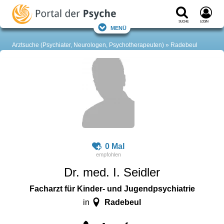
Suche
Login
Menü
Arztsuche (Psychiater, Neurologen, Psychotherapeuten)
Radebeul
0 Mal
Dr. med. I. Seidler
Facharzt für Kinder- und Jugendpsychiatrie
Radebeul
in