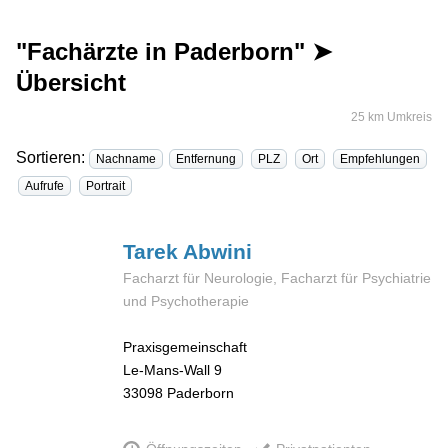
"Fachärzte in Paderborn" ➤
Übersicht
25 km Umkreis
Sortieren:
Nachname
Entfernung
PLZ
Ort
Empfehlungen
Aufrufe
Portrait
Tarek
Abwini
Facharzt für Neurologie, Facharzt für Psychiatrie
und Psychotherapie
Praxisgemeinschaft
Le-Mans-Wall 9
33098
Paderborn