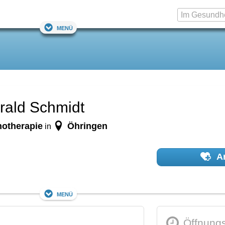
Menü
rald Schmidt
hotherapie
Öhringen
in
Ar
Menü
Öffnungs