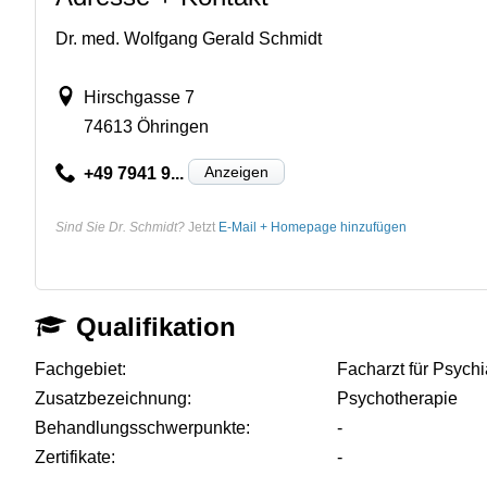
Dr. med. Wolfgang Gerald Schmidt
Hirschgasse 7
74613 Öhringen
Anzeigen
+49 7941 9...
Sind Sie Dr. Schmidt?
Jetzt
E-Mail + Homepage hinzufügen
Qualifikation
Fachgebiet:
Facharzt für Psych
Zusatzbezeichnung:
Psychotherapie
Behandlungsschwerpunkte:
-
Zertifikate:
-