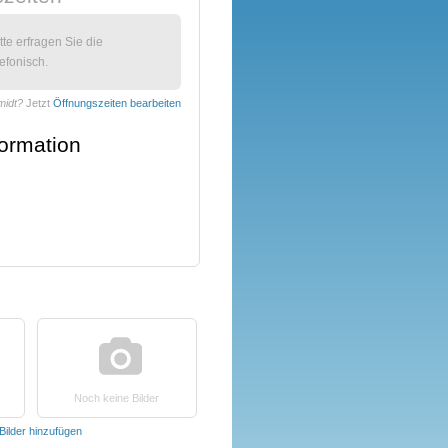
itte erfragen Sie die
efonisch.
midt?
Jetzt
Öffnungszeiten bearbeiten
formation
Noch keine Bilder
Bilder hinzufügen