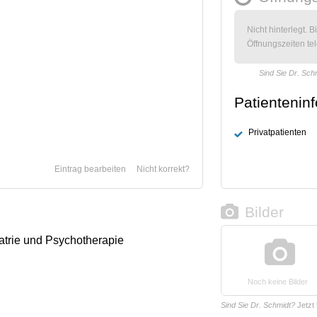
Nicht hinterlegt. B
Öffnungszeiten tel
Sind Sie Dr. Sch
Patientenin
Privatpatienten
Eintrag bearbeiten
Nicht korrekt?
Bilder
iatrie und Psychotherapie
Noch keine Bilder
Sind Sie Dr. Schmidt?
Jetzt