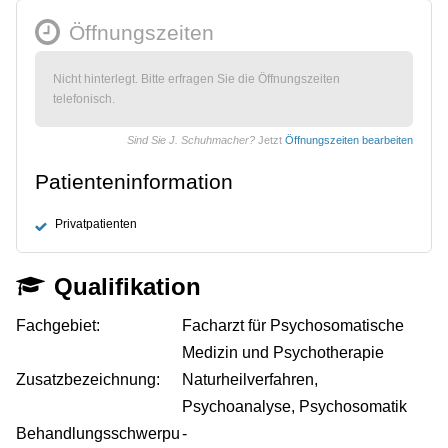
Öffnungszeiten
Nicht hinterlegt. Bitte erfragen Sie die Öffnungszeiten
telefonisch.
Sind Sie J. Schuhmacher?
Jetzt
Öffnungszeiten bearbeiten
Patienteninformation
Privatpatienten
Qualifikation
Fachgebiet:
Facharzt für Psychosomatische
Medizin und Psychotherapie
Zusatzbezeichnung:
Naturheilverfahren,
Psychoanalyse, Psychosomatik
Behandlungsschwerpu
-