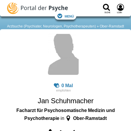
Suche
Login
Menü
Arztsuche (Psychiater, Neurologen, Psychotherapeuten)
Ober-Ramstadt
0 Mal
Jan Schuhmacher
Facharzt für Psychosomatische Medizin und
Psychotherapie
Ober-Ramstadt
in