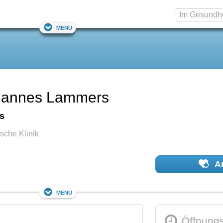
Menü
ohannes Lammers
s
sche Klinik
Ar
Menü
Öffnungs