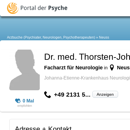
Arztsuche (Psychiater, Neurologen, Psychotherapeuten)
Neuss
Dr. med. Thorsten-J
Facharzt für Neurologie
Neus
in
Johanna-Etienne-Krankenhaus Neurologi
+49 2131 5...
Anzeigen
0 Mal
Adresse + Kontakt