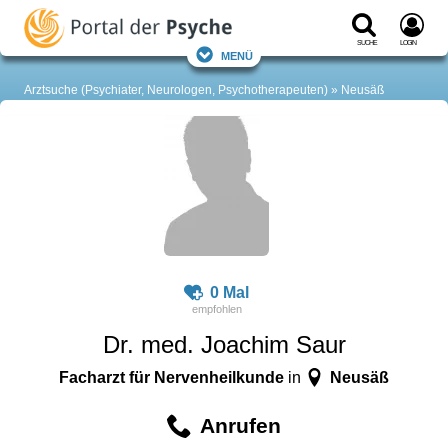
Suche
Login
Menü
Arztsuche (Psychiater, Neurologen, Psychotherapeuten)
Neusäß
0 Mal
Dr. med. Joachim Saur
Facharzt für Nervenheilkunde
Neusäß
in
Anrufen