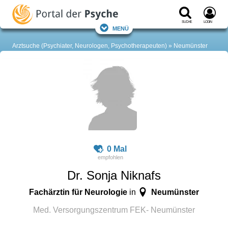
Suche
Login
Menü
Arztsuche (Psychiater, Neurologen, Psychotherapeuten)
Neumünster
0 Mal
Dr. Sonja Niknafs
Fachärztin für Neurologie
Neumünster
in
Med. Versorgungszentrum FEK- Neumünster