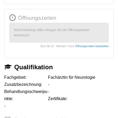
Öffnungszeiten
Nicht hinterlegt. Bitte erfragen Sie die Öffnungszeiten
telefonisch.
Sind Sie Dr. Niknafs?
Jetzt
Öffnungszeiten bearbeiten
Qualifikation
Fachgebiet:
Fachärztin für Neurologie
Zusatzbezeichnung:
-
Behandlungsschwerpu
-
nkte:
Zertifikate:
-