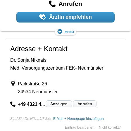
Anrufen
Ärztin empfehlen
Menü
Adresse + Kontakt
Dr. Sonja Niknafs
Med. Versorgungszentrum FEK- Neumünster
Parkstraße 26
24534 Neumünster
Anzeigen
Anrufen
+49 4321 4...
Sind Sie Dr. Niknafs?
Jetzt
E-Mail + Homepage hinzufügen
Eintrag bearbeiten
Nicht korrekt?