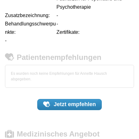
Psychotherapie
Zusatzbezeichnung:
-
Behandlungsschwerpu
-
nkte:
Zertifikate:
-
Patientenempfehlungen
Es wurden noch keine Empfehlungen für Annette Hausch
abgegeben.
Jetzt
empfehlen
Medizinisches Angebot