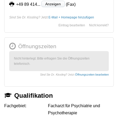
Anzeigen
+49 89 414...
(Fax)
Sind Sie Dr. Kissling?
Jetzt
E-Mail + Homepage hinzufügen
Eintrag bearbeiten
Nicht korrekt?
Öffnungszeiten
Nicht hinterlegt. Bitte erfragen Sie die Öffnungszeiten
telefonisch.
Sind Sie Dr. Kissling?
Jetzt
Öffnungszeiten bearbeiten
Qualifikation
Fachgebiet:
Facharzt für Psychiatrie und
Psychotherapie