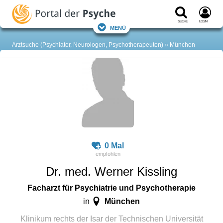
Suche
Login
Menü
Arztsuche (Psychiater, Neurologen, Psychotherapeuten)
München
0 Mal
Dr. med. Werner Kissling
Facharzt für Psychiatrie und Psychotherapie
München
in
Klinikum rechts der Isar der Technischen Universität