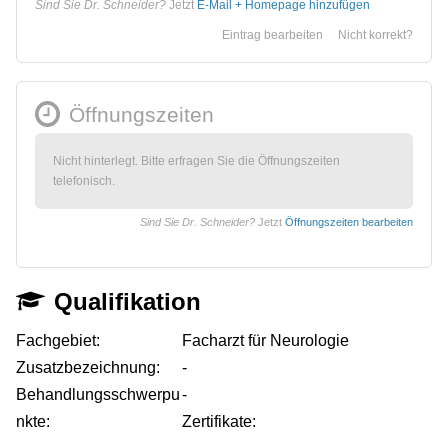
Sind Sie Dr. Schneider?
Jetzt
E-Mail + Homepage hinzufügen
Eintrag bearbeiten
Nicht korrekt?
Öffnungszeiten
Nicht hinterlegt. Bitte erfragen Sie die Öffnungszeiten
telefonisch.
Sind Sie Dr. Schneider?
Jetzt
Öffnungszeiten bearbeiten
Qualifikation
Fachgebiet:
Facharzt für Neurologie
Zusatzbezeichnung:
-
Behandlungsschwerpu
-
nkte:
Zertifikate: