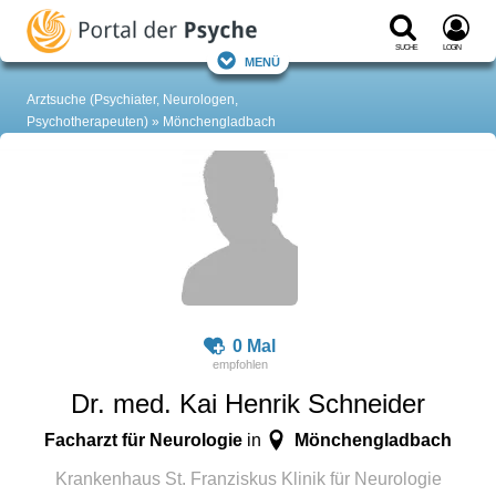
Suche
Login
Menü
Arztsuche (Psychiater, Neurologen,
Psychotherapeuten)
Mönchengladbach
0 Mal
Dr. med. Kai Henrik Schneider
Facharzt für Neurologie
Mönchengladbach
in
Krankenhaus St. Franziskus Klinik für Neurologie