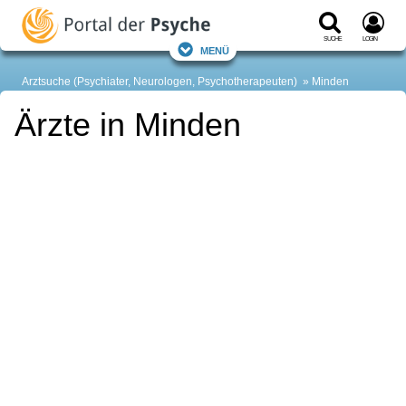
Suche
Login
Menü
Arztsuche (Psychiater, Neurologen, Psychotherapeuten)
Minden
Ärzte in Minden