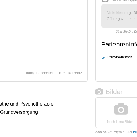
Nicht hinterlegt. B
Öffnungszeiten tel
Sind Sie Dr. E
Patientenin
Privatpatienten
Eintrag bearbeiten
Nicht korrekt?
Bilder
iatrie und Psychotherapie
 Grundversorgung
Noch keine Bilder
Sind Sie Dr. Epple?
Jetzt
Bi