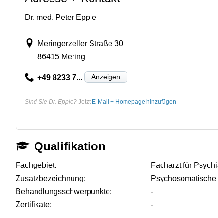
Dr. med. Peter Epple
Meringerzeller Straße 30
86415 Mering
Anzeigen
+49 8233 7...
Sind Sie Dr. Epple?
Jetzt
E-Mail + Homepage hinzufügen
Qualifikation
Fachgebiet:
Facharzt für Psych
Zusatzbezeichnung:
Psychosomatische
Behandlungsschwerpunkte:
-
Zertifikate:
-