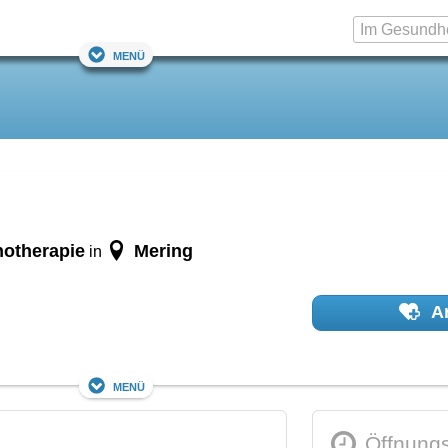
Menü
hotherapie
Mering
in
Ar
Menü
Öffnungs