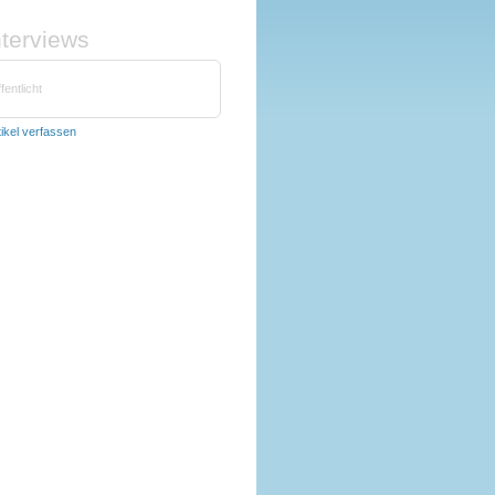
nterviews
fentlicht
tikel verfassen