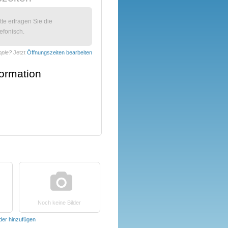
itte erfragen Sie die
efonisch.
pple?
Jetzt
Öffnungszeiten bearbeiten
formation
Noch keine Bilder
lder hinzufügen