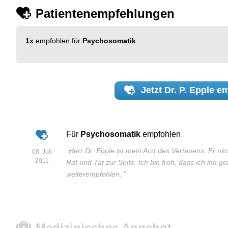
Patientenempfehlungen
1x
empfohlen für
Psychosomatik
Jetzt
Dr. P. Epple
em
Für
Psychosomatik
empfohlen
„
Herr Dr. Epple ist mein Arzt des Vertauens. Er ni
08. Juli
2011
Rat und Tat zur Seite. Ich bin froh, dass ich ihn
weiterempfehlen.
”
Medizinisches Angebot