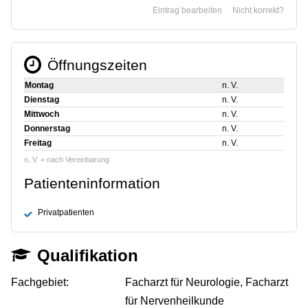
Eintrag bearbeiten
Nicht korrekt?
Öffnungszeiten
Montag
n. V.
Dienstag
n. V.
Mittwoch
n. V.
Donnerstag
n. V.
Freitag
n. V.
n. V. = nach Vereinbarung
Patienteninformation
Privatpatienten
Qualifikation
Fachgebiet:
Facharzt für Neurologie, Facharzt
für Nervenheilkunde