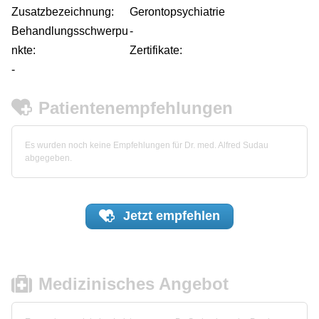
Zusatzbezeichnung:
Gerontopsychiatrie
Behandlungsschwerpu
-
nkte:
Zertifikate:
-
Patientenempfehlungen
Es wurden noch keine Empfehlungen für Dr. med. Alfred Sudau
abgegeben.
Jetzt
empfehlen
Medizinisches Angebot