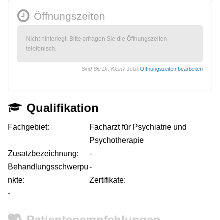
Öffnungszeiten
Nicht hinterlegt. Bitte erfragen Sie die Öffnungszeiten
telefonisch.
Sind Sie Dr. Klein?
Jetzt
Öffnungszeiten bearbeiten
Qualifikation
Fachgebiet:
Facharzt für Psychiatrie und
Psychotherapie
Zusatzbezeichnung:
-
Behandlungsschwerpu
-
nkte:
Zertifikate:
-
Patientenempfehlungen