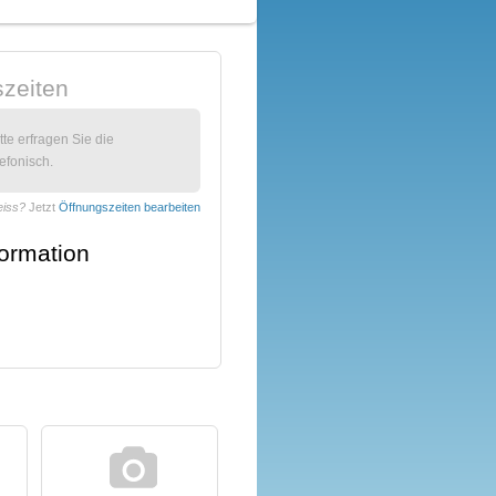
zeiten
itte erfragen Sie die
efonisch.
eiss?
Jetzt
Öffnungszeiten bearbeiten
formation