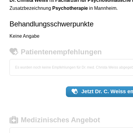
Dr. Christa Weiss
ist
Fachärztin für Psychosomatische
Zusatzbezeichnung
Psychotherapie
in Mannheim.
Behandlungsschwerpunkte
Keine Angabe
Patientenempfehlungen
Es wurden noch keine Empfehlungen für Dr. med. Christa Weiss abgege
Jetzt
Dr. C. Weiss
em
Medizinisches Angebot