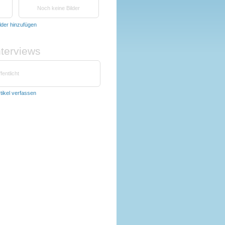
Noch keine Bilder
lder hinzufügen
nterviews
fentlicht
tikel verfassen