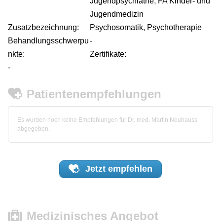
Jugendpsychiatrie, FA Kinder- und
Jugendmedizin
Zusatzbezeichnung:
Psychosomatik, Psychotherapie
Behandlungsschwerpu
-
nkte:
Zertifikate:
-
Patientenempfehlungen
Es wurden noch keine Empfehlungen für Dr. med. Martin Neuhauss
abgegeben.
Jetzt
empfehlen
Medizinisches Angebot