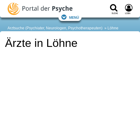
Suche
Login
Menü
Arztsuche (Psychiater, Neurologen, Psychotherapeuten)
Löhne
Ärzte in Löhne