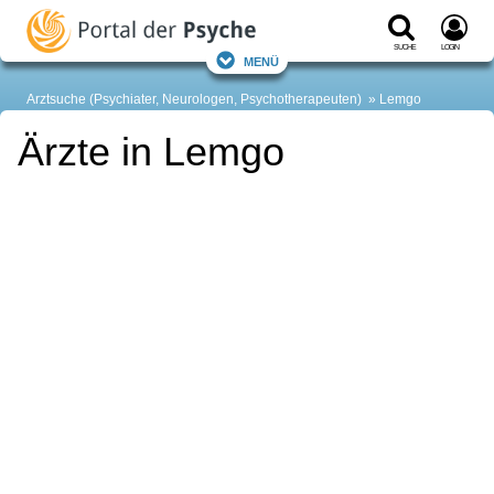
Suche
Login
Menü
Arztsuche (Psychiater, Neurologen, Psychotherapeuten)
Lemgo
Ärzte in Lemgo