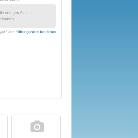
itte erfragen Sie die
efonisch.
inger?
Jetzt
Öffnungszeiten bearbeiten