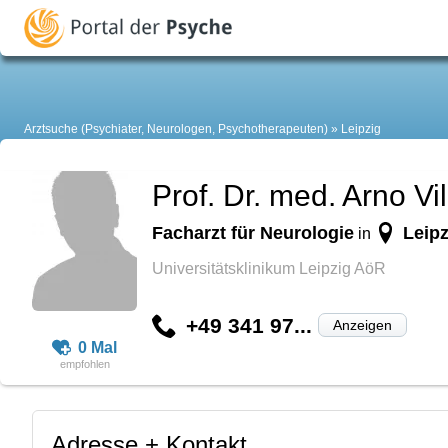
Arztsuche (Psychiater, Neurologen, Psychotherapeuten)
Leipzig
Prof. Dr. med. Arno Vil
Facharzt für Neurologie
Leipz
in
Universitätsklinikum Leipzig AöR
+49 341 97...
Anzeigen
0 Mal
Adresse + Kontakt