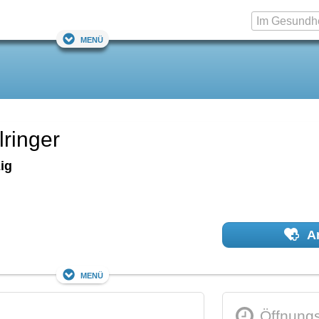
Menü
lringer
ig
Ar
Menü
Öffnungs