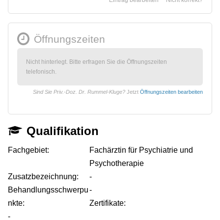
Öffnungszeiten
Nicht hinterlegt. Bitte erfragen Sie die Öffnungszeiten
telefonisch.
Sind Sie Priv.-Doz. Dr. Rummel-Kluge?
Jetzt
Öffnungszeiten bearbeiten
Qualifikation
Fachgebiet:
Fachärztin für Psychiatrie und
Psychotherapie
Zusatzbezeichnung:
-
Behandlungsschwerpu
-
nkte:
Zertifikate:
-