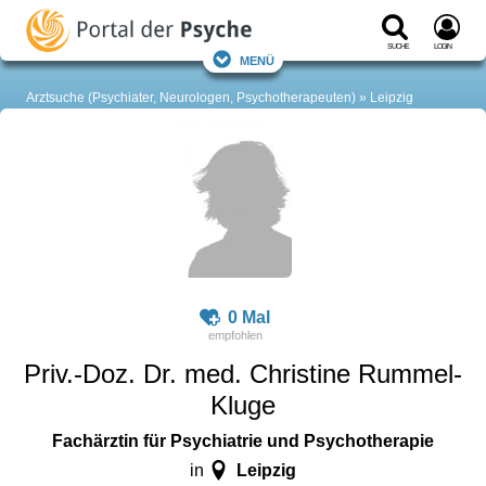
Suche
Login
Menü
Arztsuche (Psychiater, Neurologen, Psychotherapeuten)
Leipzig
0 Mal
Priv.-Doz. Dr. med. Christine Rummel-
Kluge
Fachärztin für Psychiatrie und Psychotherapie
Leipzig
in