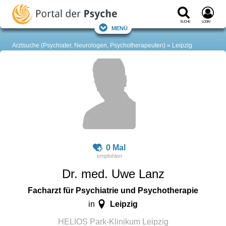
Suche
Login
Menü
Arztsuche (Psychiater, Neurologen, Psychotherapeuten)
Leipzig
0 Mal
Dr. med. Uwe Lanz
Facharzt für Psychiatrie und Psychotherapie
Leipzig
in
HELIOS Park-Klinikum Leipzig