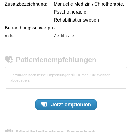
Zusatzbezeichnung:
Manuelle Medizin / Chirotherapie,
Psychotherapie,
Rehabilitationswesen
Behandlungsschwerpu
-
nkte:
Zertifikate:
-
Patientenempfehlungen
Es wurden noch keine Empfehlungen für Dr. med. Ute Wehner
abgegeben.
Jetzt
empfehlen