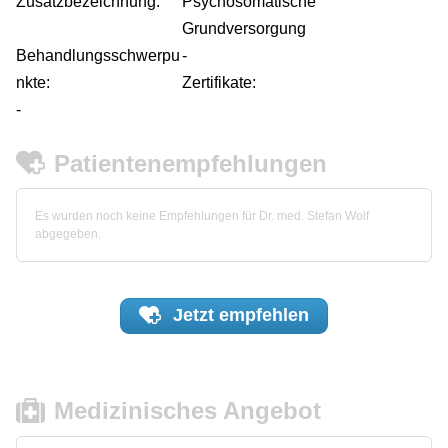
Zusatzbezeichnung:
Psychosomatische
Grundversorgung
Behandlungsschwerpu
-
nkte:
Zertifikate:
-
Patientenempfehlungen
Es wurden noch keine Empfehlungen für Dr. med. Stefan Wolf
abgegeben.
Jetzt
empfehlen
Medizinisches Angebot