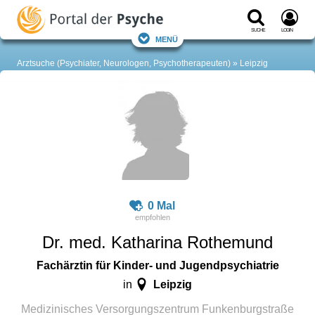
Suche
Login
Menü
Arztsuche (Psychiater, Neurologen, Psychotherapeuten)
Leipzig
0 Mal
Dr. med. Katharina Rothemund
Fachärztin für Kinder- und Jugendpsychiatrie
Leipzig
in
Medizinisches Versorgungszentrum Funkenburgstraße