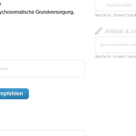
e
Noch keine Bilder
ychosomatische Grundversorgung,
Sind Sie Dr. Schade?
Jetzt
Artikel & I
Noch keine Inhalte veröf
Sind Sie Dr. Schade?
Jetzt
eben.
mpfehlen