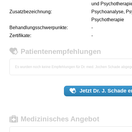
und Psychotherapi
Zusatzbezeichnung:
Psychoanalyse, Ps
Psychotherapie
Behandlungsschwerpunkte:
-
Zertifikate:
-
Patientenempfehlungen
Es wurden noch keine Empfehlungen für Dr. med. Jochen Schade abgeg
Jetzt
Dr. J. Schade
e
Medizinisches Angebot