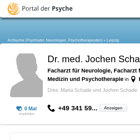
Arztsuche (Psychiater, Neurologen, Psychotherapeuten)
Leipzig
Dr. med. Jochen Sch
Facharzt für Neurologie, Facharzt
Medizin und Psychotherapie
in
Dres. Maria Schade und Jochen Schade
+49 341 59...
Anzeigen
0 Mal