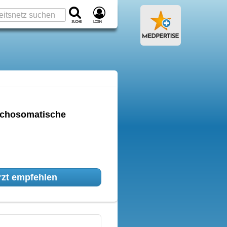
Suche
Login
sychosomatische
zt empfehlen