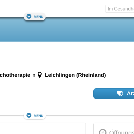
Menü
ychotherapie
Leichlingen (Rheinland)
in
Ärz
Menü
Öffnungs