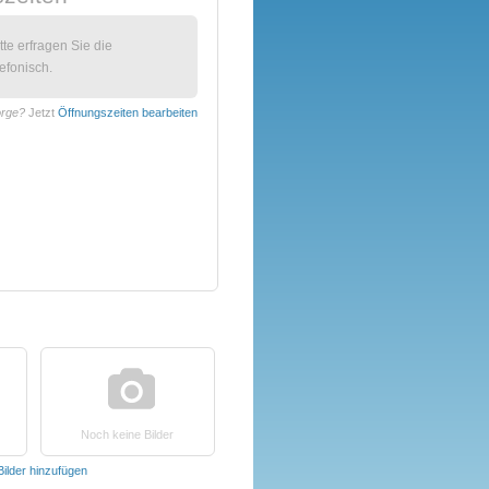
itte erfragen Sie die
efonisch.
orge?
Jetzt
Öffnungszeiten bearbeiten
Noch keine Bilder
Bilder hinzufügen