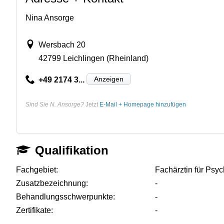
Nina Ansorge
Wersbach 20
42799 Leichlingen (Rheinland)
Anzeigen
+49 2174 3...
Sind Sie N. Ansorge?
Jetzt
E-Mail + Homepage hinzufügen
Qualifikation
Fachgebiet:
Fachärztin für Psy
Zusatzbezeichnung:
-
Behandlungsschwerpunkte:
-
Zertifikate:
-