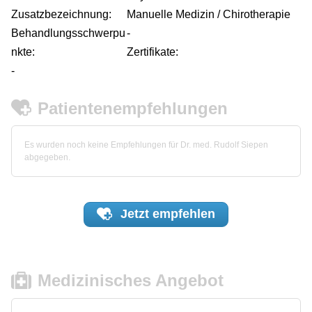
Zusatzbezeichnung:
Manuelle Medizin / Chirotherapie
Behandlungsschwerpu
-
nkte:
Zertifikate:
-
Patientenempfehlungen
Es wurden noch keine Empfehlungen für Dr. med. Rudolf Siepen
abgegeben.
Jetzt
empfehlen
Medizinisches Angebot