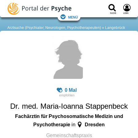
Suche
Login
Menü
Arztsuche (Psychiater, Neurologen, Psychotherapeuten)
Langebrück
0 Mal
Dr. med. Maria-Ioanna Stappenbeck
Fachärztin für Psychosomatische Medizin und
Psychotherapie
Dresden
in
Gemeinschaftspraxis