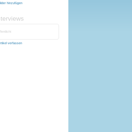
ilder hinzufügen
nterviews
fentlicht
rtikel verfassen