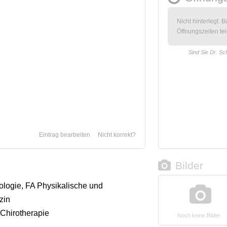
Nicht hinterlegt. B
Öffnungszeiten tel
Sind Sie Dr. Sc
Eintrag bearbeiten
Nicht korrekt?
Bilder
rologie, FA Physikalische und
zin
 Chirotherapie
Noch keine Bilder