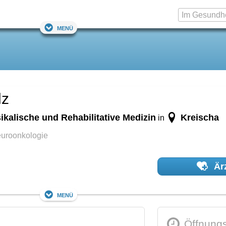
Menü
lz
ikalische und Rehabilitative Medizin
Kreischa
in
euroonkologie
Ärz
Menü
Öffnungs