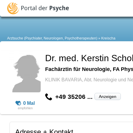
Arztsuche (Psychiater, Neurologen, Psychotherapeuten)
Kreischa
Dr. med. Kerstin Scho
Fachärztin für Neurologie, FA Phys
KLINIK BAVARIA, Abt. Neurologie und N
+49 35206 ...
Anzeigen
0 Mal
Adresse + Kontakt