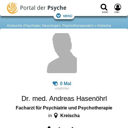
Suche
Login
Menü
Arztsuche (Psychiater, Neurologen, Psychotherapeuten)
Kreischa
0 Mal
Dr. med. Andreas Hasenöhrl
Facharzt für Psychiatrie und Psychotherapie
Kreischa
in