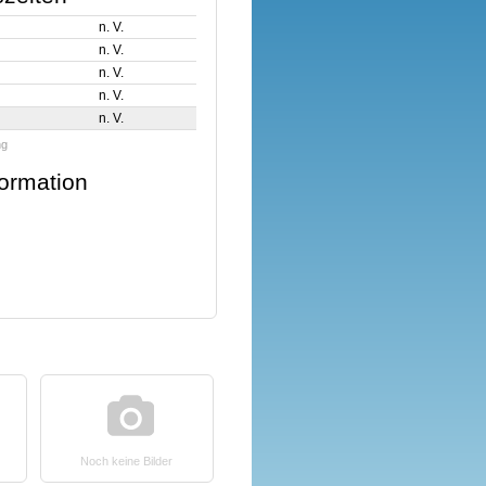
n. V.
n. V.
n. V.
n. V.
n. V.
ng
formation
Noch keine Bilder