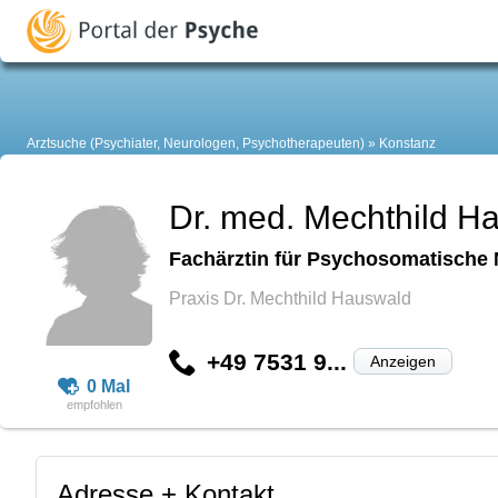
Arztsuche (Psychiater, Neurologen, Psychotherapeuten)
Konstanz
Dr. med. Mechthild H
Fachärztin für Psychosomatische 
Praxis Dr. Mechthild Hauswald
+49 7531 9...
Anzeigen
0 Mal
Adresse + Kontakt