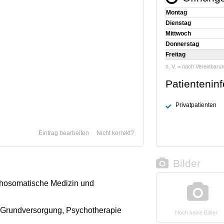
Montag
Dienstag
Mittwoch
Donnerstag
Freitag
n. V. = nach Vereinbaru
Patientenin
Privatpatienten
Eintrag bearbeiten
Nicht korrekt?
Bilder
chosomatische Medizin und
Grundversorgung, Psychotherapie
Noch keine Bilder