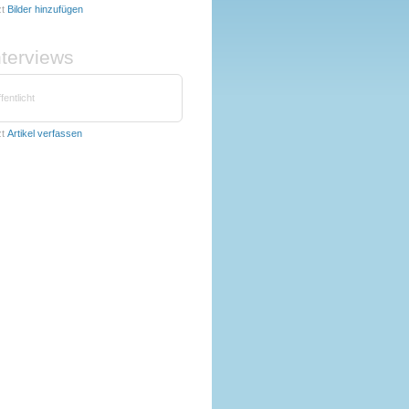
zt
Bilder hinzufügen
nterviews
fentlicht
zt
Artikel verfassen