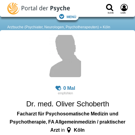
Suche
Login
Menü
Arztsuche (Psychiater, Neurologen, Psychotherapeuten)
Köln
0 Mal
Dr. med. Oliver Schoberth
Facharzt für Psychosomatische Medizin und
Psychotherapie, FA Allgemeinmedizin / praktischer
Arzt
Köln
in