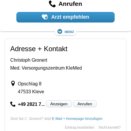
Anrufen
Arzt empfehlen
Menü
Adresse + Kontakt
Christoph Gronert
Med. Versorgungszentrum KleMed
Opschlag 8
47533 Kleve
Anzeigen
Anrufen
+49 2821 7...
Sind Sie C. Gronert?
Jetzt
E-Mail + Homepage hinzufügen
Eintrag bearbeiten
Nicht korrekt?