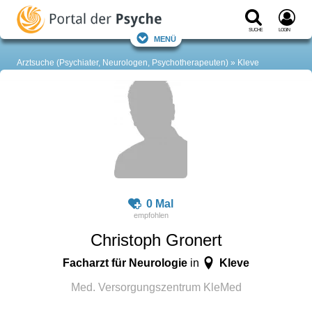
Suche
Login
Menü
Arztsuche (Psychiater, Neurologen, Psychotherapeuten)
Kleve
0 Mal
Christoph Gronert
Facharzt für Neurologie
Kleve
in
Med. Versorgungszentrum KleMed