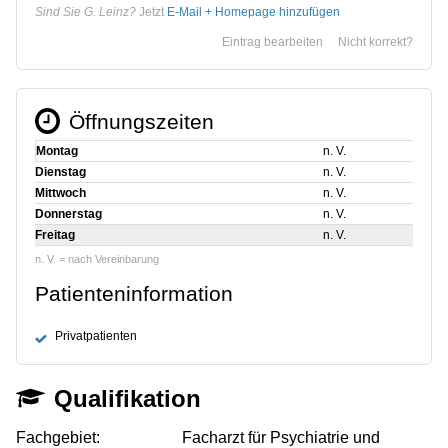
Sind Sie G. Leinz?
Jetzt
E-Mail + Homepage hinzufügen
Eintrag bearbeiten
Nicht korrekt?
Öffnungszeiten
Montag
n. V.
Dienstag
n. V.
Mittwoch
n. V.
Donnerstag
n. V.
Freitag
n. V.
n. V. = nach Vereinbarung
Patienteninformation
Privatpatienten
Qualifikation
Fachgebiet:
Facharzt für Psychiatrie und