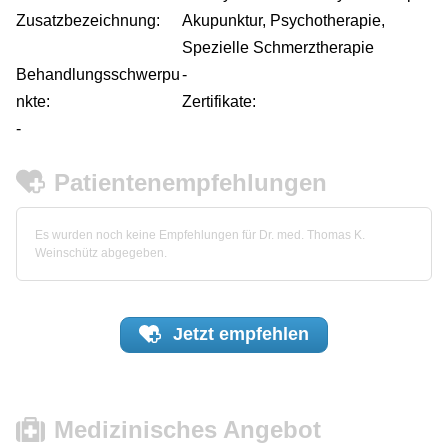
Zusatzbezeichnung:
Akupunktur, Psychotherapie,
Spezielle Schmerztherapie
Behandlungsschwerpu
-
nkte:
Zertifikate:
-
Patientenempfehlungen
Es wurden noch keine Empfehlungen für Dr. med. Thomas K.
Weinschütz abgegeben.
Jetzt
empfehlen
Medizinisches Angebot