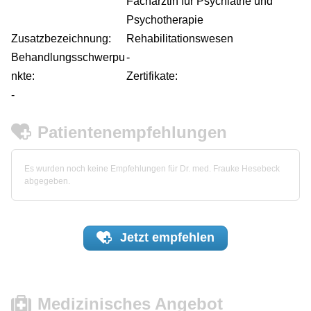
Fachärztin für Psychiatrie und
Psychotherapie
Zusatzbezeichnung:
Rehabilitationswesen
Behandlungsschwerpu
-
nkte:
Zertifikate:
-
Patientenempfehlungen
Es wurden noch keine Empfehlungen für Dr. med. Frauke Hesebeck
abgegeben.
Jetzt
empfehlen
Medizinisches Angebot