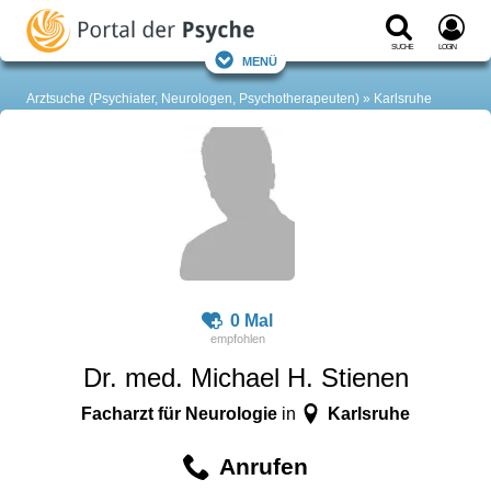
Suche
Login
Menü
Arztsuche (Psychiater, Neurologen, Psychotherapeuten)
Karlsruhe
0 Mal
Dr. med. Michael H. Stienen
Facharzt für Neurologie
Karlsruhe
in
Anrufen