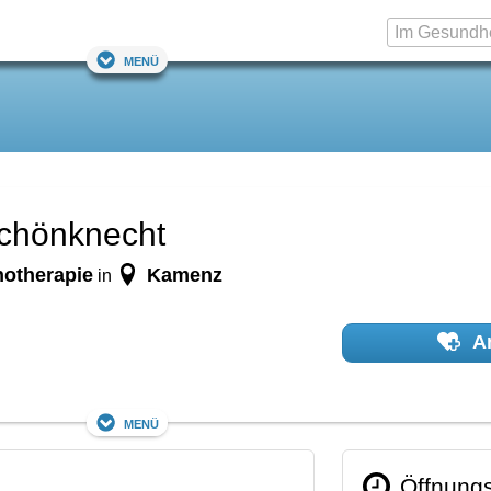
Menü
Schönknecht
hotherapie
Kamenz
in
Ar
Menü
Öffnungs