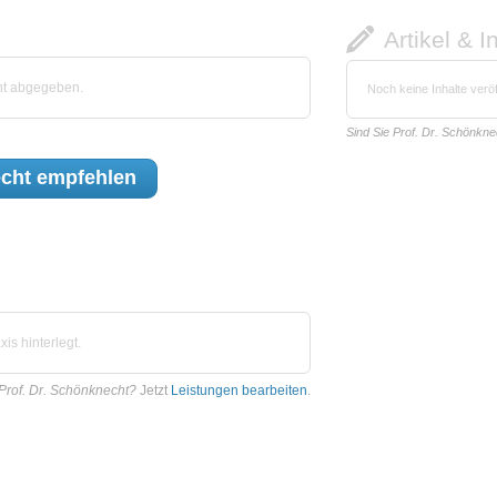
Artikel & I
ht abgegeben.
Noch keine Inhalte veröf
Sind Sie Prof. Dr. Schönkne
echt
empfehlen
is hinterlegt.
Prof. Dr. Schönknecht?
Jetzt
Leistungen bearbeiten
.