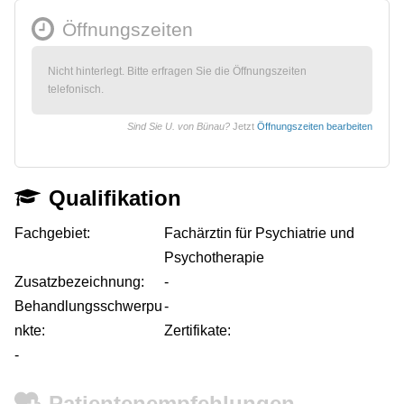
Öffnungszeiten
Nicht hinterlegt. Bitte erfragen Sie die Öffnungszeiten
telefonisch.
Sind Sie U. von Bünau?
Jetzt
Öffnungszeiten bearbeiten
Qualifikation
Fachgebiet:
Fachärztin für Psychiatrie und
Psychotherapie
Zusatzbezeichnung:
-
Behandlungsschwerpu
-
nkte:
Zertifikate:
-
Patientenempfehlungen