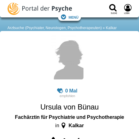
Suche
Login
Menü
Arztsuche (Psychiater, Neurologen, Psychotherapeuten)
Kalkar
0 Mal
Ursula von Bünau
Fachärztin für Psychiatrie und Psychotherapie
Kalkar
in