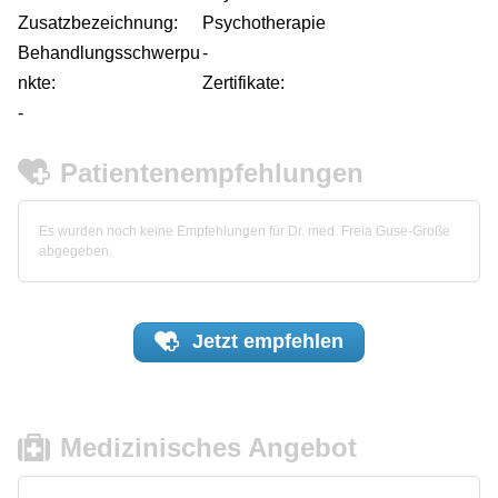
Zusatzbezeichnung:
Psychotherapie
Behandlungsschwerpu
-
nkte:
Zertifikate:
-
Patientenempfehlungen
Es wurden noch keine Empfehlungen für Dr. med. Freia Guse-Große
abgegeben.
Jetzt
empfehlen
Medizinisches Angebot