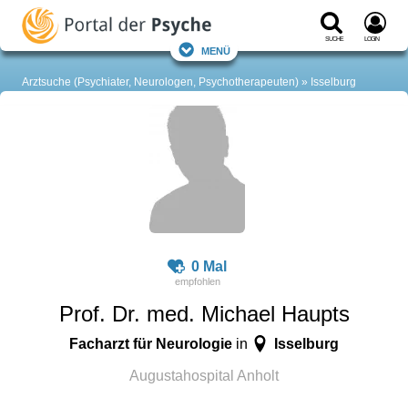
Suche
Login
Menü
Arztsuche (Psychiater, Neurologen, Psychotherapeuten)
Isselburg
0 Mal
Prof. Dr. med. Michael Haupts
Facharzt für Neurologie
Isselburg
in
Augustahospital Anholt