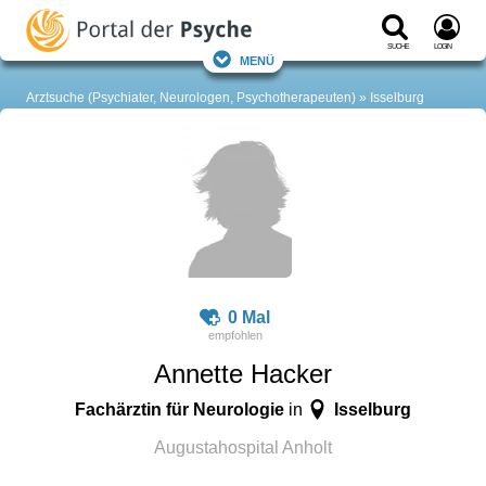
Suche
Login
Menü
Arztsuche (Psychiater, Neurologen, Psychotherapeuten)
Isselburg
0 Mal
Annette Hacker
Fachärztin für Neurologie
Isselburg
in
Augustahospital Anholt