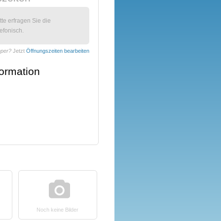
itte erfragen Sie die
efonisch.
mper?
Jetzt
Öffnungszeiten bearbeiten
formation
Noch keine Bilder