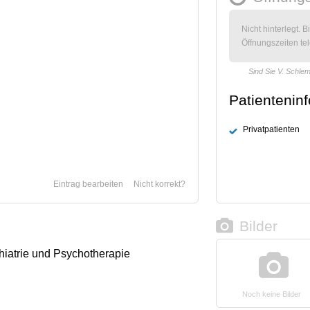
Nicht hinterlegt. B
Öffnungszeiten tel
Sind Sie V. Schle
Patientenin
Privatpatienten
Eintrag bearbeiten
Nicht korrekt?
Bilder
chiatrie und Psychotherapie
Noch keine Bilder