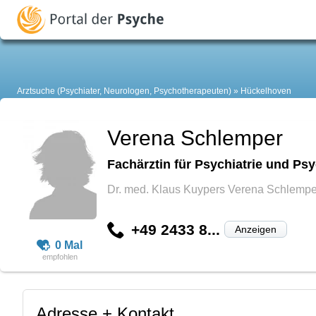
Arztsuche (Psychiater, Neurologen, Psychotherapeuten)
Hückelhoven
Verena Schlemper
Fachärztin für Psychiatrie und Ps
Dr. med. Klaus Kuypers Verena Schlempe
+49 2433 8...
Anzeigen
0 Mal
Adresse + Kontakt