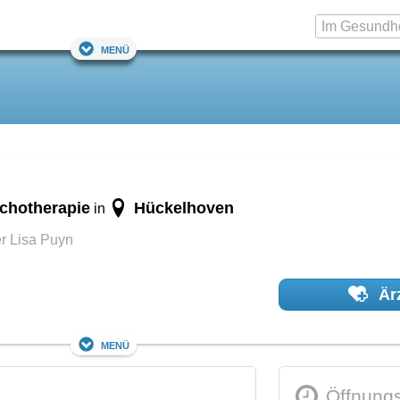
Menü
ychotherapie
Hückelhoven
in
r Lisa Puyn
Ärz
Menü
Öffnungs