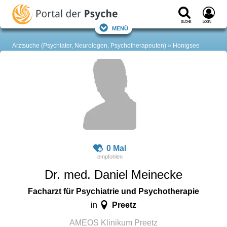
Suche
Login
Menü
Arztsuche (Psychiater, Neurologen, Psychotherapeuten)
Honigsee
0 Mal
Dr. med. Daniel Meinecke
Facharzt für Psychiatrie und Psychotherapie
Preetz
in
AMEOS Klinikum Preetz