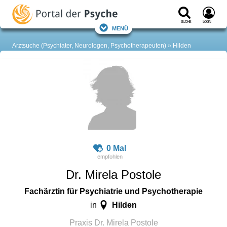
Suche
Login
Menü
Arztsuche (Psychiater, Neurologen, Psychotherapeuten)
Hilden
0 Mal
Dr. Mirela Postole
Fachärztin für Psychiatrie und Psychotherapie
Hilden
in
Praxis Dr. Mirela Postole