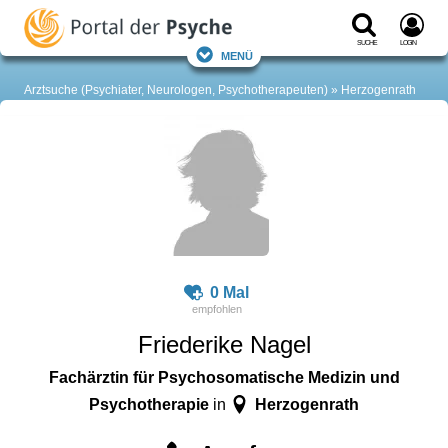
Suche
Login
Menü
Arztsuche (Psychiater, Neurologen, Psychotherapeuten)
Herzogenrath
0 Mal
Friederike Nagel
Fachärztin für Psychosomatische Medizin und
Psychotherapie
Herzogenrath
in