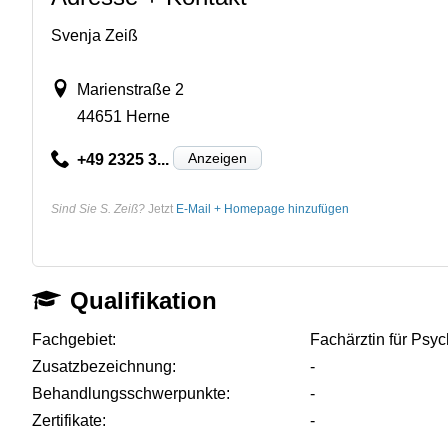
Svenja Zeiß
Marienstraße 2
44651 Herne
Anzeigen
+49 2325 3...
Sind Sie S. Zeiß?
Jetzt
E-Mail + Homepage hinzufügen
Qualifikation
Fachgebiet:
Fachärztin für Psy
Zusatzbezeichnung:
-
Behandlungsschwerpunkte:
-
Zertifikate:
-