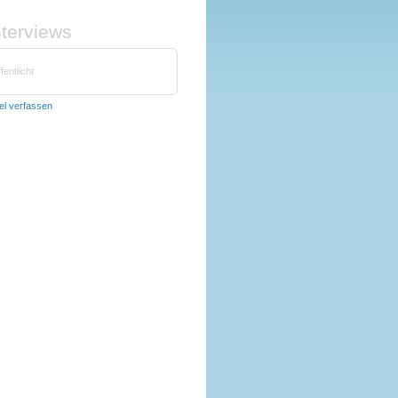
nterviews
fentlicht
kel verfassen