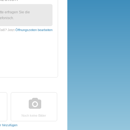
itte erfragen Sie die
efonisch.
Zeiß?
Jetzt
Öffnungszeiten bearbeiten
Noch keine Bilder
er hinzufügen