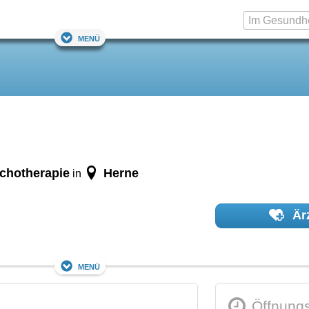
Menü
ychotherapie
Herne
in
Ärz
Menü
Öffnungs