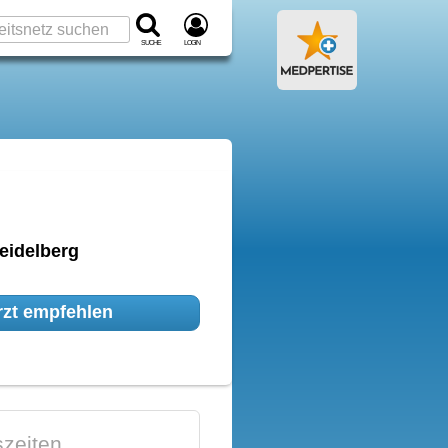
Suche
Login
eidelberg
zt empfehlen
zeiten