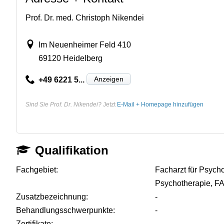
Prof. Dr. med. Christoph Nikendei
Im Neuenheimer Feld 410
69120 Heidelberg
Anzeigen
+49 6221 5...
Sind Sie Prof. Dr. Nikendei?
Jetzt
E-Mail + Homepage hinzufügen
Qualifikation
Fachgebiet:
Facharzt für Psych
Psychotherapie, FA
Zusatzbezeichnung:
-
Behandlungsschwerpunkte:
-
Zertifikate:
-