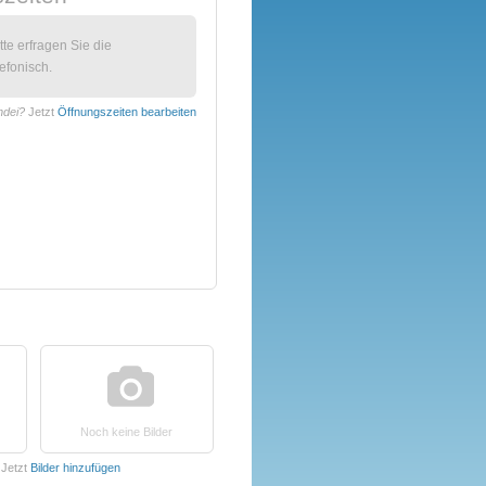
itte erfragen Sie die
efonisch.
ndei?
Jetzt
Öffnungszeiten bearbeiten
Noch keine Bilder
Jetzt
Bilder hinzufügen