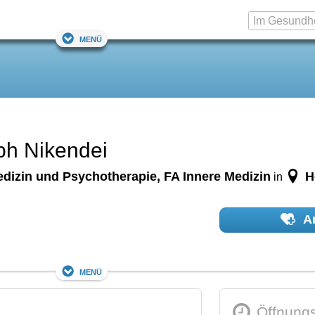
Menü
oph Nikendei
dizin und Psychotherapie, FA Innere Medizin
H
in
Ar
Menü
Öffnungs